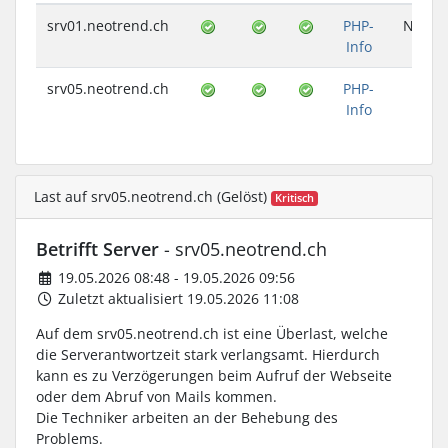
srv01.neotrend.ch
PHP-
Nicht 
Info
srv05.neotrend.ch
PHP-
Info
Last auf srv05.neotrend.ch (Gelöst)
Kritisch
Betrifft Server
- srv05.neotrend.ch
19.05.2026 08:48 - 19.05.2026 09:56
Zuletzt aktualisiert 19.05.2026 11:08
Auf dem srv05.neotrend.ch ist eine Überlast, welche
die Serverantwortzeit stark verlangsamt. Hierdurch
kann es zu Verzögerungen beim Aufruf der Webseite
oder dem Abruf von Mails kommen.
Die Techniker arbeiten an der Behebung des
Problems.